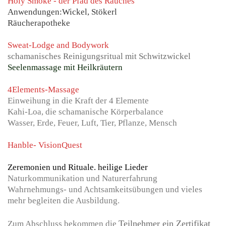
Holy Smoke - der Pfad des Rauches
Anwendungen:Wickel, Stökerl
Räucherapotheke
Sweat-Lodge and Bodywork
schamanisches Reinigungsritual mit Schwitzwickel
Seelenm
assage mit Heilkräutern
4Elements-Massage
Einweihung in die Kraft der 4 Elemente
Kahi-Loa, die schamanische Körperbalance
Wasser, Erde, Feuer, Luft, Tier, Pflanze, Mensch
Hanble- VisionQuest
Zeremonien und Rituale.
heilige Lieder
Naturkommunikation und Naturerfahrung
Wahrnehmungs- und Achtsamkeitsübungen und vieles
mehr begleiten die Ausbildung.
Teilnehmer ein Zertifikat
Zum Abschluss bekommen die