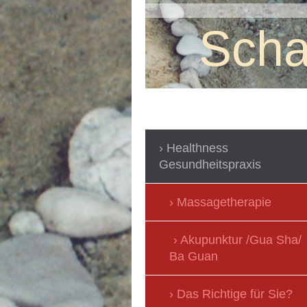
Scha
Healthness
Gesundheitspraxis
Massagetherapie
Akupunktur /Gua Sha/
Ba Guan
Das Richtige für Sie?