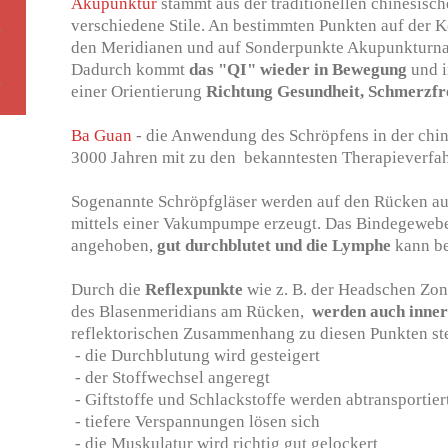
Akupunktur
stammt aus der traditionellen chinesisch
verschiedene Stile. An bestimmten Punkten auf der 
den Meridianen und auf Sonderpunkte Akupunkturnad
Dadurch kommt
das "QI" wieder in Bewegung
und i
einer Orientierung
Richtung Gesundheit, Schmerzfr
Ba Guan
- die Anwendung des Schröpfens in der chin
3000 Jahren mit zu den bekanntesten Therapieverfa
Sogenannte Schröpfgläser werden auf den Rücken au
mittels einer Vakumpumpe erzeugt. Das Bindegewebe
angehoben,
gut durchblutet und die Lymphe
kann be
Durch die
Reflexpunkte
wie z. B. der Headschen Zo
des Blasenmeridians am Rücken,
werden auch inne
reflektorischen Zusammenhang zu diesen Punkten st
- die Durchblutung wird gesteigert
- der Stoffwechsel angeregt
- Giftstoffe und Schlackstoffe werden abtransportier
- tiefere Verspannungen lösen sich
- die Muskulatur wird richtig gut gelockert