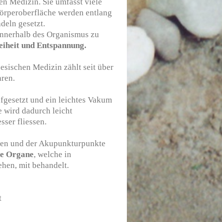
en Medizin. Sie umfasst viele
Körperoberfläche werden entlang
eln gesetzt.
nnerhalb des Organismus zu
eiheit und Entspannung.
esischen Medizin zählt seit über
hren.
fgesetzt und ein leichtes Vakum
 wird dadurch leicht
sser fliessen.
nen und der Akupunkturpunkte
re Organe
, welche in
ehen, mit behandelt.
t