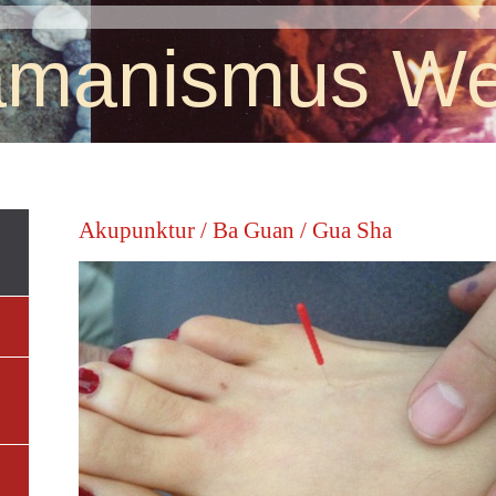
manismus We
Akupunktur / Ba Guan / Gua Sha