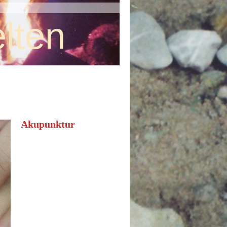
lten
Akupunktur