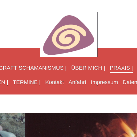
CRAFT SCHAMANISMUS |
ÜBER MICH |
PRAXIS |
N |
TERMINE |
Kontakt
Anfahrt
Impressum
Daten